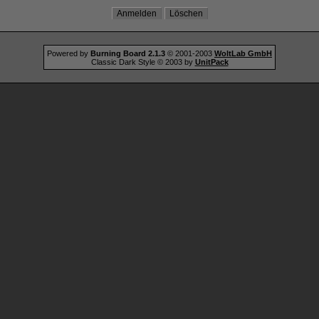
Powered by
Burning Board 2.1.3
© 2001-2003
WoltLab GmbH
Classic Dark Style © 2003 by
UnitPack