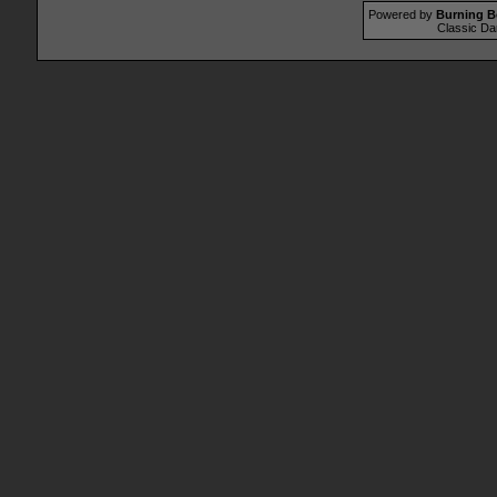
Powered by
Burning B
Classic Da