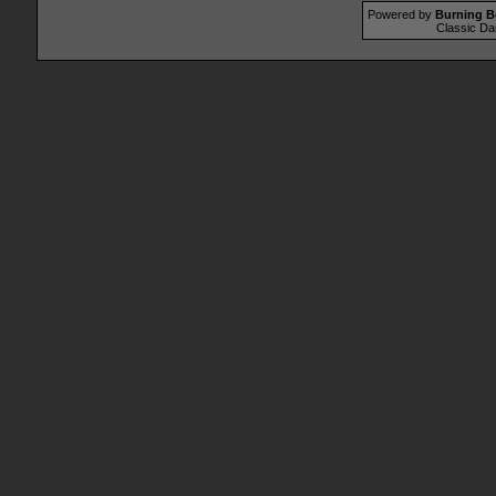
Powered by
Burning B
Classic Da