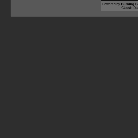
Powered by
Burning B
Classic Da