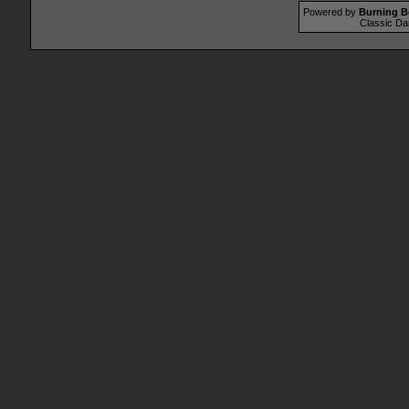
Powered by
Burning B
Classic Da