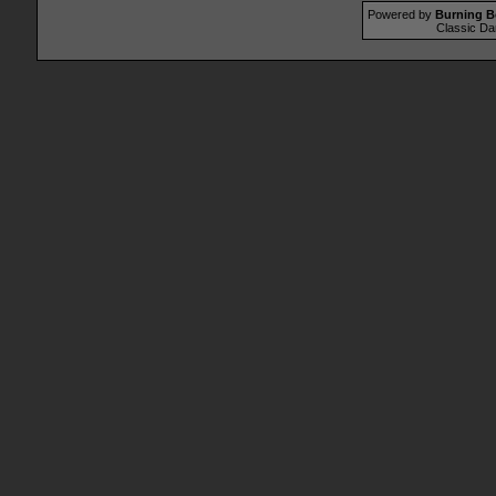
Powered by
Burning B
Classic Da